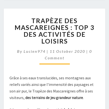
TRAPÈZE
TRAPÈZE DES
DES
MASCAREIGNES
MASCAREIGNES : TOP 3
:
DES ACTIVITÉS DE
TOP
LOISIRS
3
DES
Comment
By
Lucien974
|
11 October 2020
|
0
ACTIVITÉS
DE
Comment
LOISIRS
Grâce à ses eaux translucides, ses montagnes aux
reliefs variés ainsi que l’immensité des paysages et
son air pur, le Trapèze des Mascareignes offre à ses
visiteurs,
des terrains de jeu grandeur nature
.