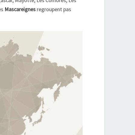
agascar, Mayotte, Les Comores, Les
des
Mascareignes
regroupent pas