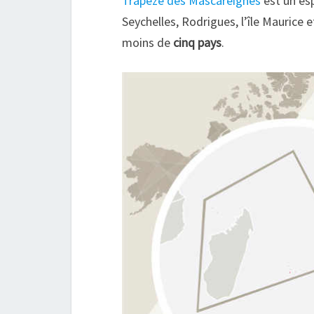
Trapèze des Mascareignes
est un es
Seychelles, Rodrigues, l’île Maurice e
moins de
cinq pays
.