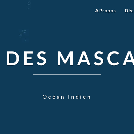
A Propos
Déc
 DES MASC
Océan Indien