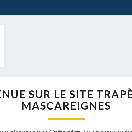
BIENVENUE
NUE SUR LE SITE TRAP
SUR
LE
MASCAREIGNES
SITE
TRAPÈZE
DES
MASCAREIGNES