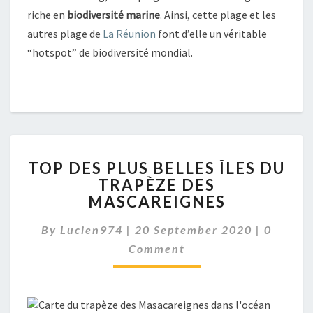
riche en
biodiversité marine
. Ainsi, cette plage et les
autres plage de
La Réunion
font d’elle un véritable
“hotspot” de biodiversité mondial.
TOP
TOP DES PLUS BELLES ÎLES DU
DES
TRAPÈZE DES
PLUS
MASCAREIGNES
BELLES
ÎLES
Commen
By
Lucien974
|
20 September 2020
DU
|
0
TRAPÈZE
Comment
DES
MASCAREIGNES