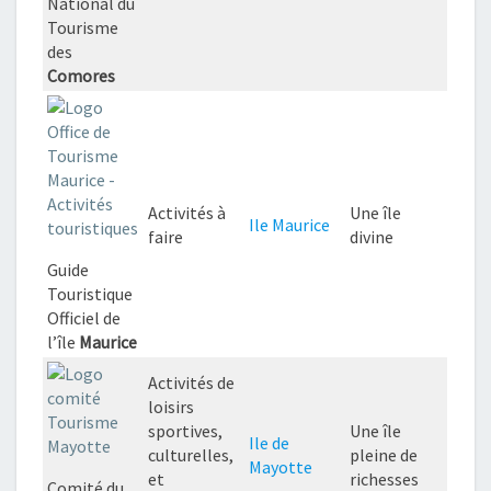
National du
Tourisme
des
Comores
Activités à
Une île
Ile Maurice
faire
divine
Guide
Touristique
Officiel de
l’île
Maurice
Activités de
loisirs
sportives,
Une île
Ile de
culturelles,
pleine de
Mayotte
et
richesses
Comité du