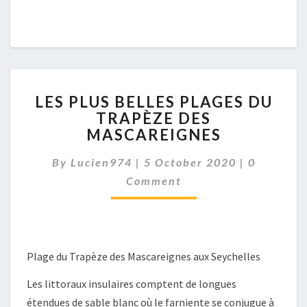
LES
LES PLUS BELLES PLAGES DU
PLUS
TRAPÈZE DES
BELLES
MASCAREIGNES
PLAGES
DU
Comment
By
Lucien974
|
5 October 2020
TRAPÈZE
|
0
DES
Comment
MASCAREIGNES
Plage du Trapèze des Mascareignes aux Seychelles
Les littoraux insulaires comptent de longues
étendues de sable blanc où le farniente se conjugue à