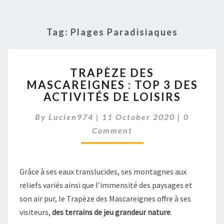
Tag:
Plages Paradisiaques
TRAPÈZE
TRAPÈZE DES
DES
MASCAREIGNES : TOP 3 DES
MASCAREIGNES
ACTIVITÉS DE LOISIRS
:
TOP
Comment
By
Lucien974
|
11 October 2020
3
|
0
DES
Comment
ACTIVITÉS
DE
LOISIRS
Grâce à ses eaux translucides, ses montagnes aux
reliefs variés ainsi que l’immensité des paysages et
son air pur, le Trapèze des Mascareignes offre à ses
visiteurs,
des terrains de jeu grandeur nature
.