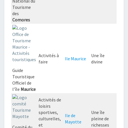
National du
Tourisme
des
Comores
Activités à
Une île
Ile Maurice
faire
divine
Guide
Touristique
Officiel de
l’île
Maurice
Activités de
loisirs
sportives,
Une île
Ile de
culturelles,
pleine de
Mayotte
et
richesses
Comité du