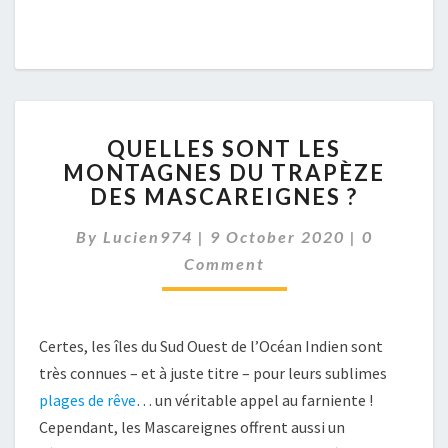
QUELLES
QUELLES SONT LES
SONT
MONTAGNES DU TRAPÈZE
LES
DES MASCAREIGNES ?
MONTAGNES
DU
Comment
By
Lucien974
|
9 October 2020
TRAPÈZE
|
0
DES
Comment
MASCAREIGNES
?
Certes, les îles du Sud Ouest de l’Océan Indien sont
très connues – et à juste titre – pour leurs sublimes
plages de rêve
… un véritable appel au farniente !
Cependant, les Mascareignes offrent aussi un