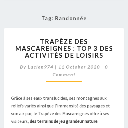
Tag:
Randonnée
TRAPÈZE
TRAPÈZE DES
DES
MASCAREIGNES : TOP 3 DES
MASCAREIGNES
ACTIVITÉS DE LOISIRS
:
TOP
Comment
By
Lucien974
|
11 October 2020
3
|
0
DES
Comment
ACTIVITÉS
DE
LOISIRS
Grâce à ses eaux translucides, ses montagnes aux
reliefs variés ainsi que l’immensité des paysages et
son air pur, le Trapèze des Mascareignes offre à ses
visiteurs,
des terrains de jeu grandeur nature
.