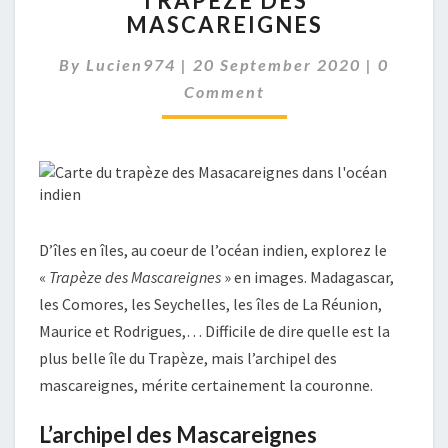
TRAPÈZE DES
MASCAREIGNES
BELLES
ÎLES
Commen
By
Lucien974
|
20 September 2020
DU
|
0
TRAPÈZE
Comment
DES
MASCAREIGNES
D’îles en îles, au coeur de l’océan indien, explorez le
«
Trapèze des Mascareignes
» en images. Madagascar,
les Comores, les Seychelles, les îles de La Réunion,
Maurice et Rodrigues,… Difficile de dire quelle est la
plus belle île du Trapèze, mais l’archipel des
mascareignes, mérite certainement la couronne.
L’archipel des Mascareignes