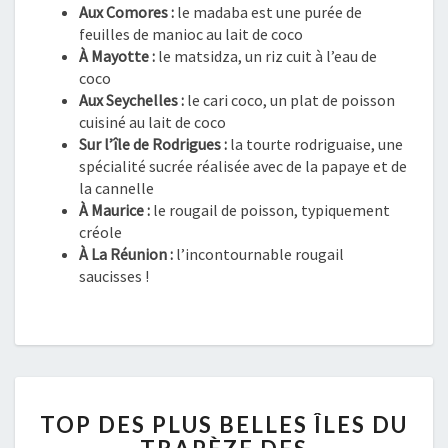
Aux Comores :
le madaba est une purée de
feuilles de manioc au lait de coco
À Mayotte :
le matsidza, un riz cuit à l’eau de
coco
Aux Seychelles :
le cari coco, un plat de poisson
cuisiné au lait de coco
Sur l’île de Rodrigues :
la tourte rodriguaise, une
spécialité sucrée réalisée avec de la papaye et de
la cannelle
À Maurice :
le rougail de poisson, typiquement
créole
À La Réunion :
l’incontournable rougail
saucisses !
TOP
TOP DES PLUS BELLES ÎLES DU
DES
PLUS