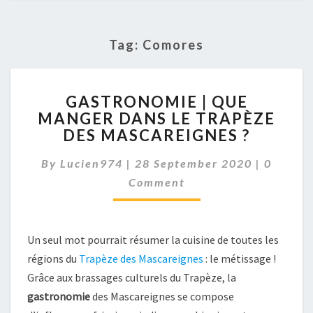
Tag:
Comores
GASTRONOMIE
GASTRONOMIE | QUE
|
MANGER DANS LE TRAPÈZE
QUE
DES MASCAREIGNES ?
MANGER
DANS
Commen
By
Lucien974
|
28 September 2020
LE
|
0
TRAPÈZE
Comment
DES
MASCAREIGNES
?
Un seul mot pourrait résumer la cuisine de toutes les
régions du
Trapèze des Mascareignes
: le métissage !
Grâce aux brassages culturels du Trapèze, la
gastronomie
des Mascareignes se compose