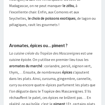
Madagascar, on ne peut manquer
le zébu
, à
l’excellente chair. Enfin, aux Comores et aux
Seychelles,
le choix de poissons exotiques
, de lagon ou
pélagiques, ravit les gourmets !
Aromates, épices ou… piment ?
L
a cuisine créole du Trapèze des Mascareignes
est une
cuisine épicée. On y utilise en premier lieu tous les
aromates du marché
: coriandre, persil, oignon vert,
thym,… Ensuite, de nombreuses
épices
s’ajoutent
dans les plats. Ainsi, curcuma, gingembre, cannelle,
curry ou encore quatre-épices parfument les plats que
l’on déguste dans le Trapèze des Mascareignes. S’ils
réchauffent le palet, ces épices ne brûlent pas… En
réalité, ce qui brûle, c’est le
piment
! Et, certains plats