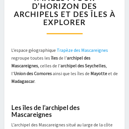
DES
D’HORIZON DES
MASCAREIGNES
ARCHIPELS ET DES ÎLES À
EN
IMAGES
EXPLORER
:
TOUR
D’HORIZON
DES
L’espace géographique
Trapèze des Mascareignes
ARCHIPELS
ET
regroupe toutes les
îles
de l’
archipel des
DES
Mascareignes
, celles de l’
archipel des Seychelles
,
ÎLES
l’
Union des Comores
ainsi que les îles de
Mayotte
et de
À
Madagascar
.
EXPLORER
Les îles de l’archipel des
Mascareignes
L’archipel des Mascareignes situé au large de la côte