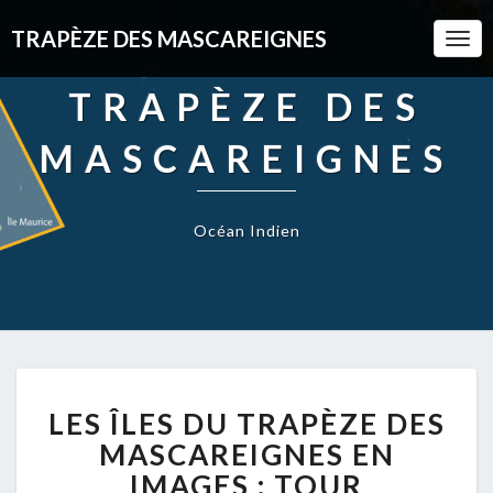
TRAPÈZE DES MASCAREIGNES
Togg
Navi
TRAPÈZE DES
MASCAREIGNES
Océan Indien
LES
LES ÎLES DU TRAPÈZE DES
ÎLES
DU
MASCAREIGNES EN
TRAPÈZE
IMAGES : TOUR