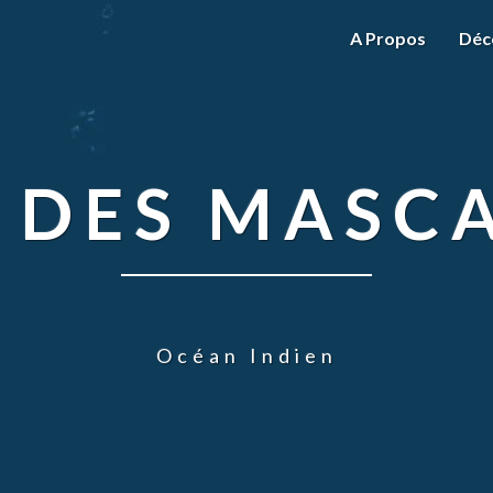
A Propos
Déc
 DES MASC
Océan Indien