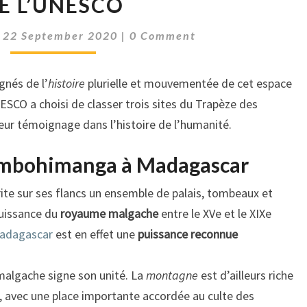
E L’UNESCO
TRAPÈZE
DES
Comments
|
22 September 2020
|
0 Comment
MASCAREIGNES
AU
PATRIMOINE
nés de l’
histoire
plurielle et mouvementée de cet espace
MONDIAL
ESCO a choisi de classer trois sites du Trapèze des
DE
eur témoignage dans l’histoire de l’humanité.
L’UNESCO
d’Ambohimanga à Madagascar
ite sur ses flancs un ensemble de palais, tombeaux et
puissance du
royaume malgache
entre le XVe et le XIXe
adagascar
est en effet une
puissance reconnue
 malgache signe son unité. La
montagne
est d’ailleurs riche
e, avec une place importante accordée au culte des