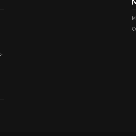
M
M
C
z-