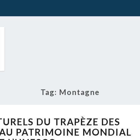
Tag:
Montagne
LES
LTURELS DU TRAPÈZE DES
SITES
CULTURELS
AU PATRIMOINE MONDIAL
DU